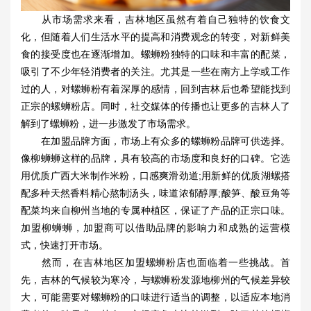
从市场需求来看，吉林地区虽然有着自己独特的饮食文
化，但随着人们生活水平的提高和消费观念的转变，对新鲜美
食的接受度也在逐渐增加。螺蛳粉独特的口味和丰富的配菜，
吸引了不少年轻消费者的关注。尤其是一些在南方上学或工作
过的人，对螺蛳粉有着深厚的感情，回到吉林后也希望能找到
正宗的螺蛳粉店。同时，社交媒体的传播也让更多的吉林人了
解到了螺蛳粉，进一步激发了市场需求。
在加盟品牌方面，市场上有众多的螺蛳粉品牌可供选择。
像柳蛳蛳这样的品牌，具有较高的市场度和良好的口碑。它选
用优质广西大米制作米粉，口感爽滑劲道;用新鲜的优质湖螺搭
配多种天然香料精心熬制汤头，味道浓郁醇厚;酸笋、酸豆角等
配菜均来自柳州当地的专属种植区，保证了产品的正宗口味。
加盟柳蛳蛳，加盟商可以借助品牌的影响力和成熟的运营模
式，快速打开市场。
然而，在吉林地区加盟螺蛳粉店也面临着一些挑战。首
先，吉林的气候较为寒冷，与螺蛳粉发源地柳州的气候差异较
大，可能需要对螺蛳粉的口味进行适当的调整，以适应本地消