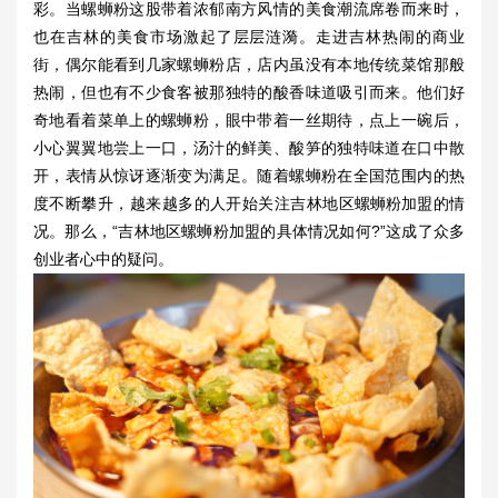
彩。当螺蛳粉这股带着浓郁南方风情的美食潮流席卷而来时，
也在吉林的美食市场激起了层层涟漪。走进吉林热闹的商业
街，偶尔能看到几家螺蛳粉店，店内虽没有本地传统菜馆那般
热闹，但也有不少食客被那独特的酸香味道吸引而来。他们好
奇地看着菜单上的螺蛳粉，眼中带着一丝期待，点上一碗后，
小心翼翼地尝上一口，汤汁的鲜美、酸笋的独特味道在口中散
开，表情从惊讶逐渐变为满足。随着螺蛳粉在全国范围内的热
度不断攀升，越来越多的人开始关注吉林地区
螺蛳粉加盟
的情
况。那么，“吉林地区螺蛳粉加盟的具体情况如何?”这成了众多
创业者心中的疑问。