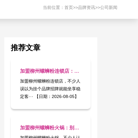
当前位置：
首页
>>
品牌资讯
>>
公司新闻
推荐文章
加盟柳州螺蛳粉连锁店：别做只挂招牌的 “空壳连锁”
加盟柳州螺蛳粉连锁店，不少人
误以为挂个品牌招牌就能坐享稳
定客··· 【日期：2026-08-05】
加盟柳州螺蛳粉火锅：别把产地噱头做成景区特产式生意
加盟柳州螺蛳粉火锅，不少人认