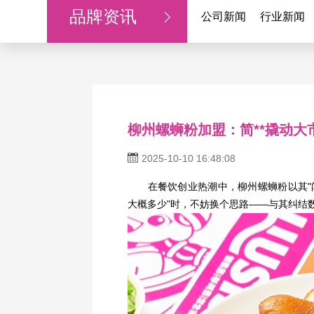
品牌资讯
公司新闻
行业新闻
柳州螺蛳粉加盟：简**撬动大
2025-10-10 16:48:08
在餐饮创业热潮中，柳州螺蛳粉以其"闻
大概多少"时，不妨换个思路——与其纠结