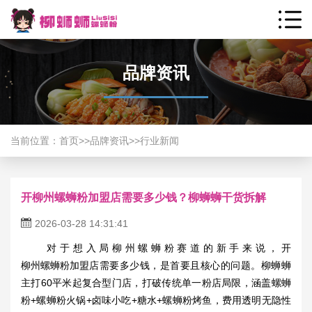
品牌资讯
当前位置：
首页
>>
品牌资讯
>>
行业新闻
开柳州螺蛳粉加盟店需要多少钱？柳蛳蛳干货拆解​
2026-03-28 14:31:41
对于想入局柳州螺蛳粉赛道的新手来说，开
柳州螺蛳粉加盟店
需要多少钱，是首要且核心的问题。柳蛳蛳
主打60平米起复合型门店，打破传统单一粉店局限，涵盖螺蛳
粉+螺蛳粉火锅+卤味小吃+糖水+螺蛳粉烤鱼，费用透明无隐性