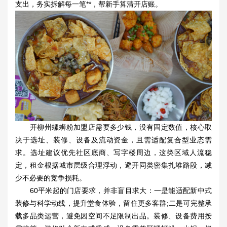
支出，务实拆解每一笔**，帮新手算清开店账。
开柳州螺蛳粉加盟店需要多少钱，没有固定数值，核心取
决于选址、装修、设备及流动资金，且需适配复合型业态需
求。选址建议优先社区底商、写字楼周边，这类区域人流稳
定，租金根据城市层级合理浮动，避开同类密集扎堆路段，减
少不必要的竞争损耗。
60平米起的门店要求，并非盲目求大：一是能适配新中式
装修与科学动线，提升堂食体验，留住更多客群;二是可完整承
载多品类运营，避免因空间不足限制出品。装修、设备费用按