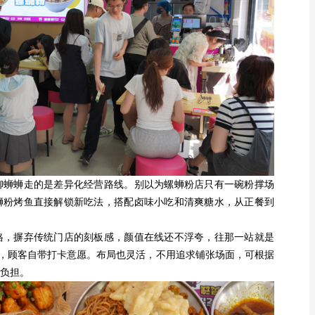
蛳蛳走的是差异化经营路线。别以为螺蛳粉店只有一碗粉撑场
蛳粉烤鱼直接解锁新吃法，搭配卤味小吃和清爽糖水，从正餐到
，摒弃传统门店的刻板感，颜值在线还不浮夸，往那一站就是
本，顾客自带打卡意愿。布局也灵活，不用追求铺张场面，可根据
负担。