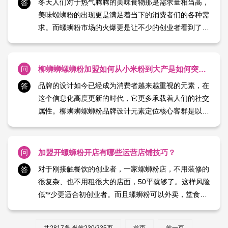
冬天人们对于热气腾腾的美味食物那是需求量相当高，
答
美味螺蛳粉的出现更是满足着当下的消费者们的各种需
求。而螺蛳粉市场的火爆更是让不少的创业者看到了相
当不错的机会，纷纷加盟柳蛳蛳螺蛳粉这个美味的螺蛳
粉品牌当中来。柳蛳蛳螺蛳粉这个美味的螺蛳粉品牌当
中，各种美味的螺蛳粉种类满足着当前消费者们的对于
问
柳蛳蛳螺蛳粉加盟如何从小米粉到大产是如何突出重围的？
美味的螺蛳粉 【日期：2024-01-17】
品牌的设计如今已经成为消费者越来越重视的元素，在
答
这个信息化高度更新的时代，它更多承载着人们的社交
属性。柳蛳蛳螺蛳粉品牌设计元素定位核心客群是以90
后为代表的年轻群体，品牌色系的选择以蓝色和金属银
相撞形成了潮流色彩，白色进行中和，而且视觉体系建
设也相对来说比较多元，柳蛳蛳螺蛳粉品牌在IP角色塑
问
加盟开螺蛳粉开店有哪些运营店铺技巧？
造上的呈现， 【日期：2024-01-17】
对于刚接触餐饮的创业者，一家螺蛳粉店，不用装修的
答
很复杂、也不用租很大的店面，50平就够了。这样风险
低**少更适合初创业者。而且螺蛳粉可以外卖，堂食，
外带，套餐等经营方式、大大拓宽了销售渠道。开一家
螺蛳粉店到底赚不赚钱？首先你要了解一家螺蛳粉店的