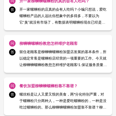
问
开一家柳蛳蛳螺蛳粉的真的会有人吃吗？
求。开一家柳 【日期：2024-01-18】
开一家螺蛳粉的店真的会有人吃吗？小编只想说，爱吃
答
螺蛳粉产品的人远比你想象中的多得多，不要以为
它“臭”就没有市场了，有数据表明螺蛳粉现在已经是受
欢迎特色小吃里面排行前几的美食了，螺蛳粉虽然臭，
但是这并不影响它的美味，也并不影响这么多人喜欢吃
螺蛳粉产品，并且大多数的漂亮姐姐都喜欢吃螺蛳粉产
问
柳蛳蛳螺蛳粉教您怎样维护老顾客
品，创业者们光 【日期：2024-01-18】
留住老顾客是柳蛳蛳螺蛳粉加盟店发展的基本条件，所
答
以稳定常客是螺蛳粉店经营的一项重要的工作。今天就
让柳蛳蛳螺蛳粉教您怎样维护老顾客!1.保证服务质量，
现在消费者消费的时候不仅看产品质量，也注重服务质
量。对于线上运营也是一样，顾客发布评论要及时反
馈。要尽*大的可能为顾客提供方便，细心研究，就会
问
餐饮加盟柳蛳蛳螺蛳粉靠不靠谱？
发现提供方便的 【日期：2024-01-18】
螺丝粉是让人又爱又恨的美食，两*分化特别严重，对
答
于螺蛳粉只分两种人，一种是爱吃螺蛳粉的，一种是没
吃过螺蛳粉的。那么柳蛳蛳螺蛳粉加盟靠不靠谱？柳蛳
蛳螺蛳粉从开设*一家店开始历经这几年已经是在全国