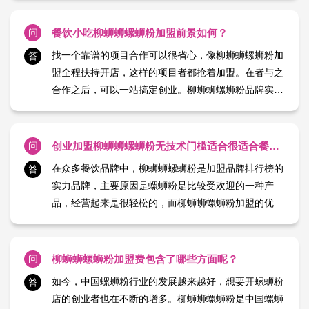
多个一线城市有自己近百家门店了，一个小小的螺蛳粉
是如何做的这么大的呢？柳蛳蛳螺蛳粉是做的是正宗的
问
餐饮小吃柳蛳蛳螺蛳粉加盟前景如何？
柳州螺蛳粉， 【日期：2024-01-18】
找一个靠谱的项目合作可以很省心，像柳蛳蛳螺蛳粉加
答
盟全程扶持开店，这样的项目者都抢着加盟。在者与之
合作之后，可以一站搞定创业。柳蛳蛳螺蛳粉品牌实力
雄厚，对者也将十分负责。放心加盟开店，后期收益有
**。下面小编就为大家详细加盟柳蛳蛳螺蛳粉加盟前景
如何。各位者关注柳蛳蛳螺蛳粉项目，那就是想要柳蛳
问
创业加盟柳蛳蛳螺蛳粉无技术门槛适合很适合餐饮小白
蛳螺蛳粉加 【日期：2024-01-18】
在众多餐饮品牌中，柳蛳蛳螺蛳粉是加盟品牌排行榜的
答
实力品牌，主要原因是螺蛳粉是比较受欢迎的一种产
品，经营起来是很轻松的，而柳蛳蛳螺蛳粉加盟的优势
明显，它所研制出来的产品不存在南北口味差异，能够
适应全国各地消费者的需求，在各大小城市都十分畅
销。柳蛳蛳螺蛳粉不仅是产品好，品牌形象也很突出，
问
柳蛳蛳螺蛳粉加盟费包含了哪些方面呢？
简约时尚的风格在 【日期：2024-01-18】
如今，中国螺蛳粉行业的发展越来越好，想要开螺蛳粉
答
店的创业者也在不断的增多。柳蛳蛳螺蛳粉是中国螺蛳