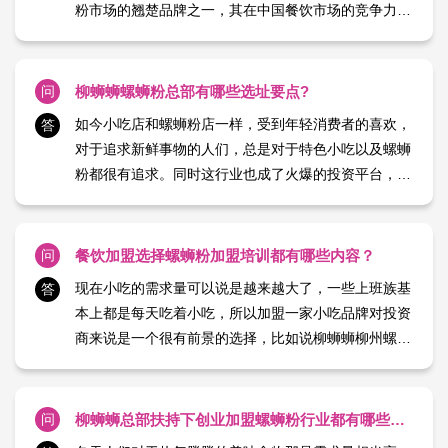
粉市场的翘楚品牌之一，其在中国餐饮市场的竞争力
强，而且产品的特色突出。那么，选择加盟柳蛳蛳螺蛳
粉需要多少加盟费用呢，柳蛳蛳螺蛳粉加盟费包含了哪
些方面呢？根据总部的相关的数据显示，柳蛳蛳螺蛳粉
问
柳蛳蛳螺蛳粉总部有哪些选址要点?
加盟费是全国统 【日期：2024-01-18】
如今小吃店和螺蛳粉店一样，受到年轻消费者的喜欢，
答
对于追求新鲜事物的人们，总是对于特色小吃以及螺蛳
粉都很有追求。同时这行业也成了火爆的投资平台，那
么柳蛳蛳螺蛳粉总部有哪些选址要点?怎么选址有利?关
于柳蛳蛳螺蛳粉的店铺选址其实很灵活，因为对于门店
大小要求并不高，只需要几十平米左右即可。*主要的
问
餐饮加盟选择螺蛳粉加盟培训都有哪些内容？
还是需要选择 【日期：2024-01-18】
现在小吃的需求量可以说是越来越大了，一些上班族基
答
本上都是每天吃着小吃，所以加盟一家小吃品牌对投资
商来说是一个很有前景的选择，比如说柳蛳蛳柳州螺蛳
粉。那么柳蛳蛳柳州螺蛳粉怎么样？加盟柳蛳蛳柳州螺
蛳粉，总部手把手教您！跟着小编一起来看看吧！柳蛳
蛳柳州螺蛳粉是一家主营柳州螺蛳粉的餐饮品牌店，近
问
柳蛳蛳总部扶持下创业加盟螺蛳粉行业都有哪些步骤？
几年来在一众 【日期：2024-01-18】