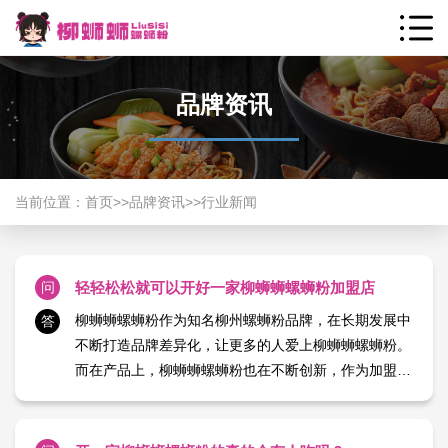
品牌资讯
当前位置：
首页
>>
品牌资讯
>>
行业新闻
问
轻轻松松就可以开好一家柳蛳蛳螺蛳粉加盟店
柳蛳蛳螺蛳粉作为知名柳州螺蛳粉品牌，在长期发展中
答
不断打造品牌差异化，让更多的人爱上柳蛳蛳螺蛳粉。
而在产品上，柳蛳蛳螺蛳粉也在不断创新，作为加盟商
轻松就可以开一家柳蛳蛳螺蛳粉加盟店。柳蛳蛳螺蛳粉
加盟店是市场上非常受欢迎的柳州螺蛳粉品牌，具有很
好的市场前景。柳蛳蛳螺蛳粉可以满足不同消费者的需